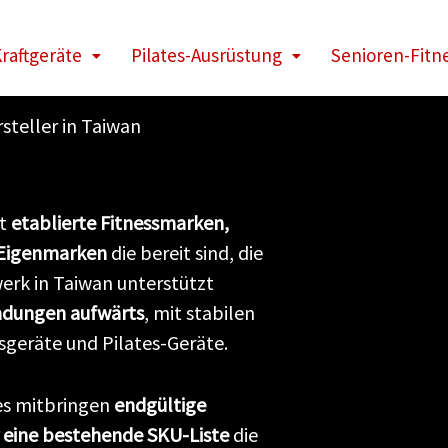
raftgeräte
Pilates-Ausrüstung
Senioren-Fitn
teller in Taiwan
it
etablierte Fitnessmarken,
 Eigenmarken
die bereit sind, die
erk in Taiwan unterstützt
ladungen aufwärts
, mit stabilen
sgeräte und Pilates-Geräte.
es mitbringen
endgültige
 eine bestehende SKU-Liste
die