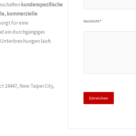
beschaffen
kundenspezifische
lle, kommerzielle
Nachricht
*
orgt für eine
nd ein durchgängiges
 Unterbrechungen läuft.
ict 24447, New Taipei City,
Einreichen