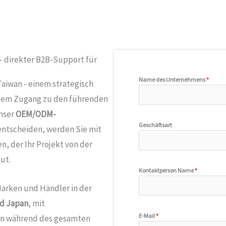
 - direkter B2B-Support für
Name des Unternehmens
*
Taiwan - einem strategisch
tem Zugang zu den führenden
unser
OEM/ODM-
Geschäftsart
t entscheiden, werden Sie mit
 der Ihr Projekt von der
ut.
Kontaktperson Name
*
arken und Händler in der
nd Japan
, mit
E-Mail
*
nen während des gesamten