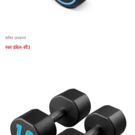
शक्ति उपकरण
रबर डंबेल-सी3