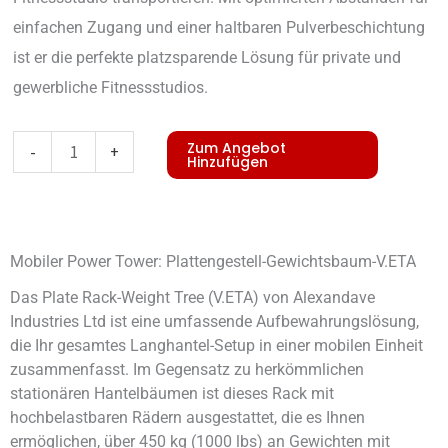
einfachen Zugang und einer haltbaren Pulverbeschichtung
ist er die perfekte platzsparende Lösung für private und
gewerbliche Fitnessstudios.
Plate
Zum Angebot
-
+
Hinzufügen
Rack-
Weight
Tree-
Mobiler Power Tower: Plattengestell-Gewichtsbaum-V.ETA
V.ETA
Menge
Das Plate Rack-Weight Tree (V.ETA) von Alexandave
Industries Ltd ist eine umfassende Aufbewahrungslösung,
die Ihr gesamtes Langhantel-Setup in einer mobilen Einheit
zusammenfasst. Im Gegensatz zu herkömmlichen
stationären Hantelbäumen ist dieses Rack mit
hochbelastbaren Rädern ausgestattet, die es Ihnen
ermöglichen, über 450 kg (1000 lbs) an Gewichten mit