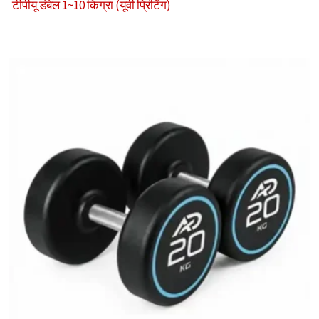
टीपीयू डंबेल 1~10 किग्रा (यूवी प्रिंटिंग)