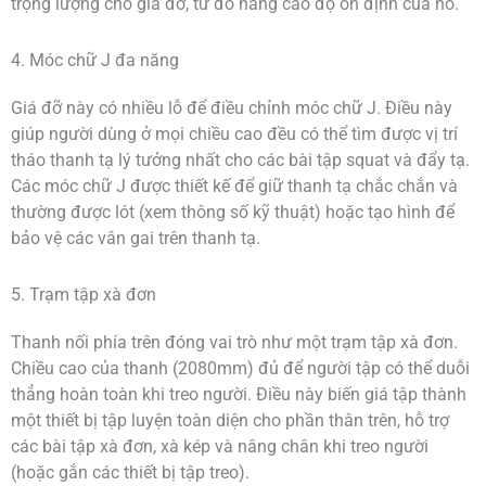
trọng lượng cho giá đỡ, từ đó nâng cao độ ổn định của nó.
4. Móc chữ J đa năng
Giá đỡ này có nhiều lỗ để điều chỉnh móc chữ J. Điều này
giúp người dùng ở mọi chiều cao đều có thể tìm được vị trí
tháo thanh tạ lý tưởng nhất cho các bài tập squat và đẩy tạ.
Các móc chữ J được thiết kế để giữ thanh tạ chắc chắn và
thường được lót (xem thông số kỹ thuật) hoặc tạo hình để
bảo vệ các vân gai trên thanh tạ.
5. Trạm tập xà đơn
Thanh nối phía trên đóng vai trò như một trạm tập xà đơn.
Chiều cao của thanh (2080mm) đủ để người tập có thể duỗi
thẳng hoàn toàn khi treo người. Điều này biến giá tập thành
một thiết bị tập luyện toàn diện cho phần thân trên, hỗ trợ
các bài tập xà đơn, xà kép và nâng chân khi treo người
(hoặc gắn các thiết bị tập treo).