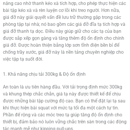
nâng cao nhờ thanh kéo xà tích hợp, cho phép thực hiện các
bài tập kéo xà và rèn luyện cơ lõi khi treo người. Hơn nữa,
giá đỡ này giải quyết vấn đề lưu trữ thường gặp trong các
phòng tập tại nhà; nó bao gồm các giá đỡ đĩa tạ tích hợp và
giá đỡ thanh tạ dọc. Điều này giúp giữ cho các tạ của bạn
được sắp xếp gọn gàng và tăng thêm độ ổn định cho chính
giá đỡ. Được hoàn thiện bằng lớp sơn tĩnh điện bền bỉ để
chống trầy xước, giá đỡ này là nền tảng chuyên nghiệp cho
việc tập tạ suốt đời.
1. Khả năng chịu tải 300kg & Độ ổn định
An toàn là ưu tiên hàng đầu. Với tải trọng định mức 300kg
và khung thép chắc chắn, giá tạ này được thiết kế để chịu
được những bài tập cường độ cao. Bạn có thể đặt lại tạ sau
khi thực hiện bài squat với mức tạ tối đa một cách tự tin.
Phần đế rộng và các móc treo tạ giúp tăng độ ổn định cho
thiết bị, đảm bảo nó luôn vững chắc trên sàn trong các động
tác mạnh mẽ như kipping pull-ups.