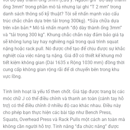
ống 3mm” trong phần mô tả nhưng lại ghi “T 2 mm” trong
danh sách thông số kỹ thuật? Tôi sẽ nhấn mạnh vào cấu
trúc chắc chắn dựa trên tải trọng 300kg). *Sửa chữa dựa
trên văn bản:* Mô tả nhấn mạnh “độ dày thành ống 3mm”
và “tải trọng 300 kg”. Khung chắc chắn này đảm bảo giá tạ
sẽ không lung lay hay nghiêng ngả trong quá trình squat
nặng hoặc rack pull. Nó được chế tạo để chịu được sự khắc
nghiệt của việc nâng tạ nặng. Giá đỡ có thiết kế khung mở
tiết kiệm không gian (Dài 1635 x Rộng 1030 mm) đồng thời
cung cấp không gian rộng rãi để di chuyển bên trong khu
vực lồng.
Tính linh hoạt là yếu tố then chốt. Giá tập được trang bị các
móc chữ J có thể điều chỉnh và thanh an toàn (cánh tay hỗ
trợ) có thể điều chỉnh ở nhiều độ cao khác nhau. Điều này
cho phép bạn thực hiện các bài tập như Bench Press,
Squats, Overhead Press và Rack Pulls một cách an toàn mà
không cần người hỗ trợ. Tính năng “đa chức năng” được