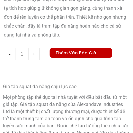
tạ tích hợp giúp giữ không gian gọn gàng, cùng thanh xà
đơn để rèn luyện cơ thể phần trên. Thiết kế nhỏ gọn nhưng
chắc chắn, đây là trạm tập đa năng hoàn hảo cho cả sử
dụng tại nhà và phòng tập.
Multi-
Thêm Vào Báo Giá
-
+
function
Squat
Rack
Giá tập squat đa năng chịu lực cao
số
lượng
Mọi phòng tập thể dục tại nhà tuyệt vời đều bắt đầu từ một
giá tập. Giá tập squat đa năng của Alexandave Industries
Ltd là một thiết bị chất lượng thương mại, được thiết kế để
trở thành trung tâm an toàn và ổn định cho quá trình tập
luyện sức mạnh của bạn. Được chế tạo từ ống thép chịu lực
với độ dày thành ống 3mm (Lưu ý: Nguồn ghi “độ dày thành