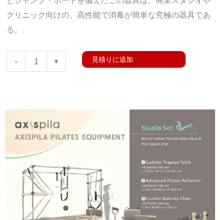
とジャンプ・ボードを備えたこの器具は、商業スタジオや
クリニック向けの、高性能で消毒が簡単な究極の器具であ
る。.
Aluminum
見積りに追加
-
+
Deluxe
Full
Rail
Reformer
数
量