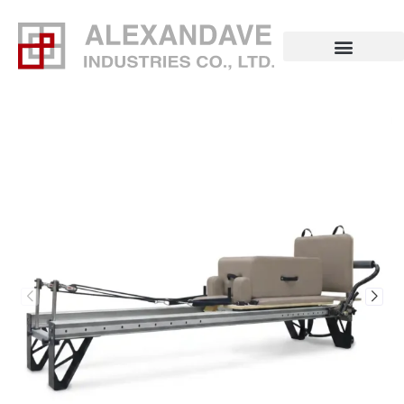
コ
ン
テ
ン
ツ
へ
ス
キ
ッ
プ