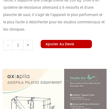
facile, il supporte une charge d'élite de 200 kg. Doté d'un
système de résistance allemand à 6 ressorts et d'une
planche de saut, il s'agit de l'appareil le plus performant et
le plus facile à désinfecter pour les studios commerciaux et
les cliniques.
quantité
Ajouter Au Devis
-
+
de
Aluminum
Deluxe
Full
Rail
Reformer