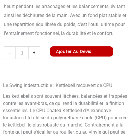
heurt pendant les arrachages et les balancements, évitant
ainsi les déchirures de la main. Avec un fond plat stable et
une répartition équilibrée du poids, c'est l'outil ultime pour
l'entraînement fonctionnel, la durabilité et le confort.
quantité
Ajouter Au Devis
-
+
de
CPU
Coated
Le Swing Indestructible : Kettlebell recouvert de CPU
Kettlebell
(Block
Les kettlebells sont souvent lâchées, balancées et frappées
contre les avant-bras, ce qui rend la durabilité et la finition
Mould)
essentielles. Le CPU Coated Kettlebell d'Alexandave
Industries Ltd utilise du polyuréthane coulé (CPU) pour créer
le kettlebell le plus robuste du marché. Contrairement à la
fonte qui peut s'écailler ou rouiller, ou au vinyle qui peut se