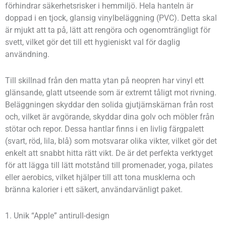
förhindrar säkerhetsrisker i hemmiljö. Hela hanteln är
doppad i en tjock, glansig vinylbeläggning (PVC). Detta skal
är mjukt att ta på, lätt att rengöra och ogenomträngligt för
svett, vilket gör det till ett hygieniskt val för daglig
användning.
Till skillnad från den matta ytan på neopren har vinyl ett
glänsande, glatt utseende som är extremt tåligt mot rivning.
Beläggningen skyddar den solida gjutjärnskärnan från rost
och, vilket är avgörande, skyddar dina golv och möbler från
stötar och repor. Dessa hantlar finns i en livlig färgpalett
(svart, röd, lila, blå) som motsvarar olika vikter, vilket gör det
enkelt att snabbt hitta rätt vikt. De är det perfekta verktyget
för att lägga till lätt motstånd till promenader, yoga, pilates
eller aerobics, vilket hjälper till att tona musklerna och
bränna kalorier i ett säkert, användarvänligt paket.
1. Unik “Apple” antirull-design