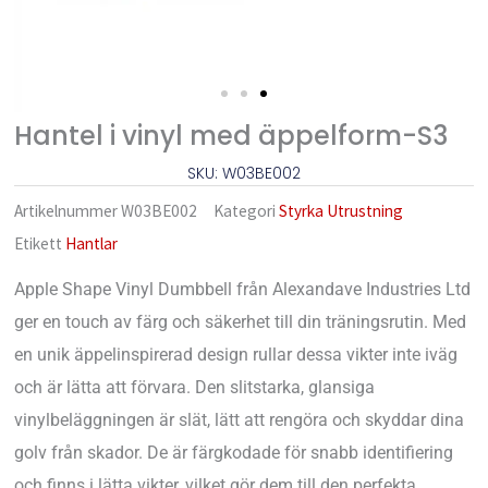
Hantel i vinyl med äppelform-S3
SKU: W03BE002
Artikelnummer
W03BE002
Kategori
Styrka Utrustning
Etikett
Hantlar
Apple Shape Vinyl Dumbbell från Alexandave Industries Ltd
ger en touch av färg och säkerhet till din träningsrutin. Med
en unik äppelinspirerad design rullar dessa vikter inte iväg
och är lätta att förvara. Den slitstarka, glansiga
vinylbeläggningen är slät, lätt att rengöra och skyddar dina
golv från skador. De är färgkodade för snabb identifiering
och finns i lätta vikter, vilket gör dem till den perfekta