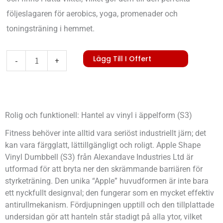
följeslagaren för aerobics, yoga, promenader och
toningsträning i hemmet.
Apple
Lägg Till I Offert
-
+
Shape
Vinyl
Dumbbell-
Rolig och funktionell: Hantel av vinyl i äppelform (S3)
S3
mängd
Fitness behöver inte alltid vara seriöst industriellt järn; det
kan vara färgglatt, lättillgängligt och roligt. Apple Shape
Vinyl Dumbbell (S3) från Alexandave Industries Ltd är
utformad för att bryta ner den skrämmande barriären för
styrketräning. Den unika “Apple” huvudformen är inte bara
ett nyckfullt designval; den fungerar som en mycket effektiv
antirullmekanism. Fördjupningen upptill och den tillplattade
undersidan gör att hanteln står stadigt på alla ytor, vilket