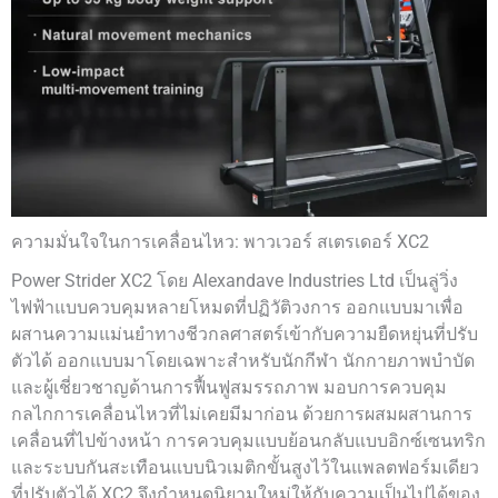
ความมั่นใจในการเคลื่อนไหว: พาวเวอร์ สเตรเดอร์ XC2
Power Strider XC2 โดย Alexandave Industries Ltd เป็นลู่วิ่ง
ไฟฟ้าแบบควบคุมหลายโหมดที่ปฏิวัติวงการ ออกแบบมาเพื่อ
ผสานความแม่นยำทางชีวกลศาสตร์เข้ากับความยืดหยุ่นที่ปรับ
ตัวได้ ออกแบบมาโดยเฉพาะสำหรับนักกีฬา นักกายภาพบำบัด
และผู้เชี่ยวชาญด้านการฟื้นฟูสมรรถภาพ มอบการควบคุม
กลไกการเคลื่อนไหวที่ไม่เคยมีมาก่อน ด้วยการผสมผสานการ
เคลื่อนที่ไปข้างหน้า การควบคุมแบบย้อนกลับแบบอิกซ์เซนทริก
และระบบกันสะเทือนแบบนิวเมติกขั้นสูงไว้ในแพลตฟอร์มเดียว
ที่ปรับตัวได้ XC2 จึงกำหนดนิยามใหม่ให้กับความเป็นไปได้ของ