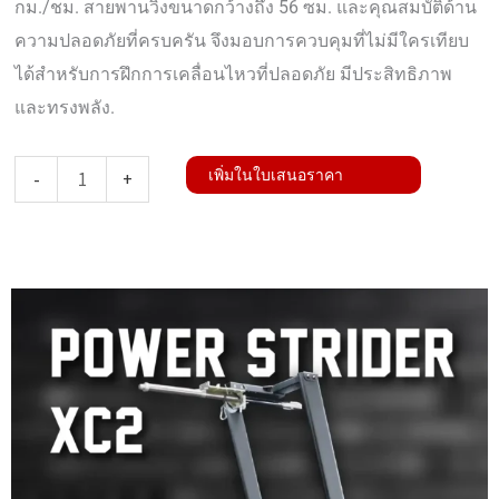
กม./ชม. สายพานวิ่งขนาดกว้างถึง 56 ซม. และคุณสมบัติด้าน
ความปลอดภัยที่ครบครัน จึงมอบการควบคุมที่ไม่มีใครเทียบ
ได้สำหรับการฝึกการเคลื่อนไหวที่ปลอดภัย มีประสิทธิภาพ
และทรงพลัง.
จำนวน
เพิ่มในใบเสนอราคา
-
+
Power
Strider
XC2
ชิ้น