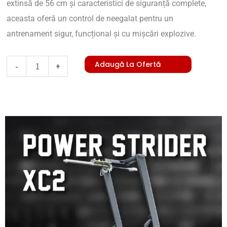
extinsă de 56 cm și caracteristici de siguranță complete,
aceasta oferă un control de neegalat pentru un
antrenament sigur, funcțional și cu mișcări explozive.
Cantitate
Adaugă La Ofertă
-
+
Power
Strider
XC2