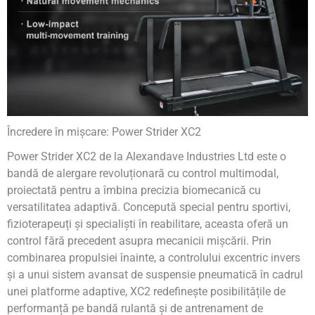
Încredere în mișcare: Power Strider XC2
Power Strider XC2 de la Alexandave Industries Ltd este o
bandă de alergare revoluționară cu control multimodal,
proiectată pentru a îmbina precizia biomecanică cu
versatilitatea adaptivă. Concepută special pentru sportivi,
fizioterapeuți și specialiști în reabilitare, aceasta oferă un
control fără precedent asupra mecanicii mișcării. Prin
combinarea propulsiei înainte, a controlului excentric invers
și a unui sistem avansat de suspensie pneumatică în cadrul
unei platforme adaptive, XC2 redefinește posibilitățile de
performanță pe bandă rulantă și de antrenament de