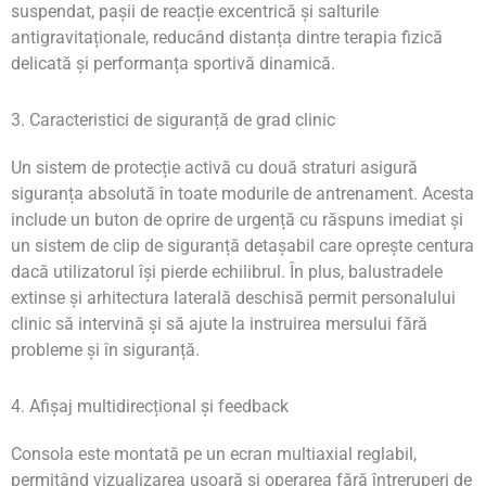
suspendat, pașii de reacție excentrică și salturile
antigravitaționale, reducând distanța dintre terapia fizică
delicată și performanța sportivă dinamică.
3. Caracteristici de siguranță de grad clinic
Un sistem de protecție activă cu două straturi asigură
siguranța absolută în toate modurile de antrenament. Acesta
include un buton de oprire de urgență cu răspuns imediat și
un sistem de clip de siguranță detașabil care oprește centura
dacă utilizatorul își pierde echilibrul. În plus, balustradele
extinse și arhitectura laterală deschisă permit personalului
clinic să intervină și să ajute la instruirea mersului fără
probleme și în siguranță.
4. Afișaj multidirecțional și feedback
Consola este montată pe un ecran multiaxial reglabil,
permițând vizualizarea ușoară și operarea fără întreruperi de