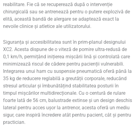
reabilitare. Fie că se recuperează după o intervenție
chirurgicală sau se antrenează pentru o putere explozivă de
elită, această bandă de alergare se adaptează exact la
nevoile clinice și atletice ale utilizatorului.
Siguranța și accesibilitatea sunt în prim-planul designului
XC2. Acesta dispune de o viteză de pornire ultra-redusă de
0,1 km/h, permițând inițierea mișcării lină și controlată care
minimizează riscul de cădere pentru pacienții vulnerabili.
Integrarea unui ham cu suspensie pneumatică oferă până la
35 kg de reducere reglabilă a greutății corporale, reducând
stresul articular și îmbunătățind stabilitatea posturii în
timpul mișcărilor multidirecționale. Cu o centură de rulare
foarte lată de 56 cm, balustrade extinse și un design deschis
lateral pentru acces ușor la antrenor, acesta oferă un mediu
sigur, care inspiră încredere atât pentru pacient, cât și pentru
practician.