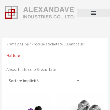
Salt
la
conținut
Prima pagină
/ Produse etichetate „Dumbbells”
Haltere
Afișez toate cele 6 rezultate