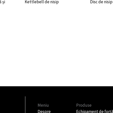
 și
Kettlebell de nisip
Disc de nisi
Meniu
Produse
Despre
Echipament de forț