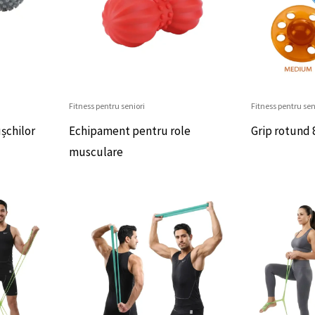
Fitness pentru seniori
Fitness pentru sen
șchilor
Echipament pentru role
Grip rotund 
musculare