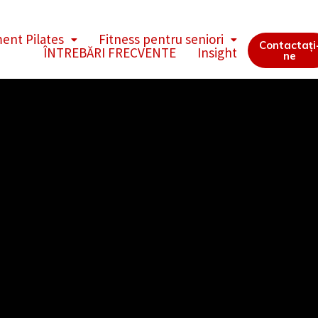
ent Pilates
Fitness pentru seniori
Contactați
ÎNTREBĂRI FRECVENTE
Insight
ne