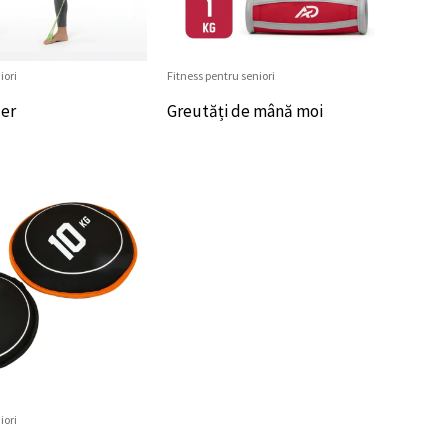
iori
Fitness pentru seniori
der
Greutăți de mână moi
iori