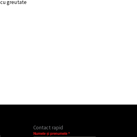
p cu greutate
Contact rapid
Numele și prenumele
*
ă