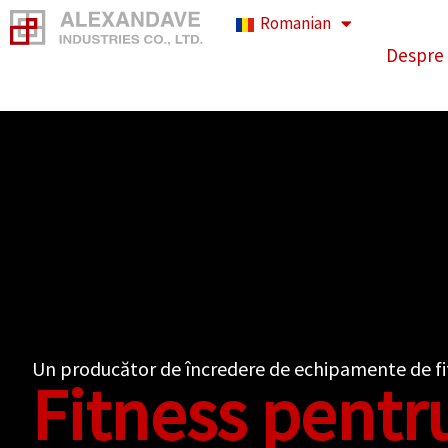
Salt
Romanian
la
Despre
conținut
Un producător de încredere de echipamente de fit
Fitness pentru