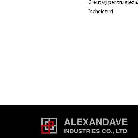
Greutăți pentru gleznă
încheieturi