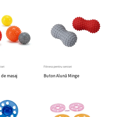
iori
Fitness pentru seniori
 de masaj
Buton Alună Minge