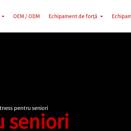
OEM / ODM
Echipament de forță
Echipam
ness pentru seniori
 seniori