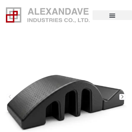
ข้าม
ไป
ยัง
เนื้อหา