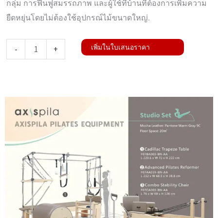
กลุ่ม การฟื้นฟูสมรรถภาพ และผู้ใช้ที่บ้านที่ต้องการเพิ่มความ
ยืดหยุ่นโดยไม่ต้องใช้อุปกรณ์ไม้ขนาดใหญ่.
จำนวน
เพิ่มในใบเสนอราคา
-
+
Spine
Corrector
(PP)
ชิ้น