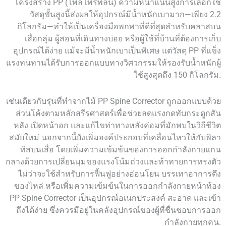
โครงสร้าง PP (โพลีโพรพิลีน) ความหนาแน่นสูงการเลือกใช้
วัสดุขั้นสูงนี้ส่งผลให้อุปกรณ์มีน้ำหนักเบามาก—เพียง 2.2
กิโลกรัม—ทำให้เป็นเครื่องมือพกพาที่ดีที่สุดสำหรับคลาสบน
เสื่อกลุ่ม ผู้สอนที่เดินทางบ่อย หรือผู้ใช้ที่บ้านที่ต้องการเก็บ
อุปกรณ์ได้ง่าย แม้จะมีน้ำหนักเบาเป็นพิเศษ แต่วัสดุ PP ที่แข็ง
แรงทนทานได้รับการออกแบบทางวิศวกรรมให้รองรับน้ำหนักผู้
ใช้สูงสุดถึง 150 กิโลกรัม.
เช่นเดียวกับรุ่นที่ทำจากไม้ PP Spine Corrector ถูกออกแบบด้วย
ส่วนโค้งตามหลักสรีรศาสตร์เพื่อช่วยลดแรงกดทับกระดูกสัน
หลัง เปิดหน้าอก และแก้ไขท่าทางหลังค่อมที่มักพบในวิถีชีวิต
สมัยใหม่ นอกจากนี้ยังเพิ่มองค์ประกอบที่เคลื่อนไหวให้กับพิลา
ทิสบนเสื่อ โดยเพิ่มความเข้มข้นของการออกกำลังกายแกน
กลางด้วยการเปลี่ยนมุมของแรงโน้มถ่วงและท้าทายการทรงตัว
ไม่ว่าจะใช้สำหรับการฟื้นฟูอย่างอ่อนโยน บรรเทาอาการตึง
ของไหล่ หรือเพิ่มความเข้มข้นในการออกกำลังกายหน้าท้อง
PP Spine Corrector เป็นอุปกรณ์อเนกประสงค์ สะอาด และเข้า
ถึงได้ง่าย ซึ่งควรมีอยู่ในคลังอุปกรณ์ของผู้ที่ชื่นชอบการออก
กำลังกายทุกคน.