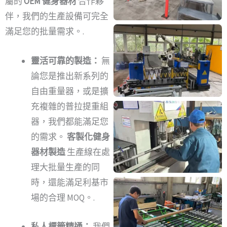
屬的
OEM 健身器材
合作夥
伴，我們的生產設備可完全
滿足您的批量需求。.
靈活可靠的製造：
無
論您是推出新系列的
自由重量器，或是擴
充複雜的普拉提重組
器，我們都能滿足您
的需求。
客製化健身
器材製造
生產線在處
理大批量生產的同
時，還能滿足利基市
場的合理 MOQ。.
私人標籤精通：
我們