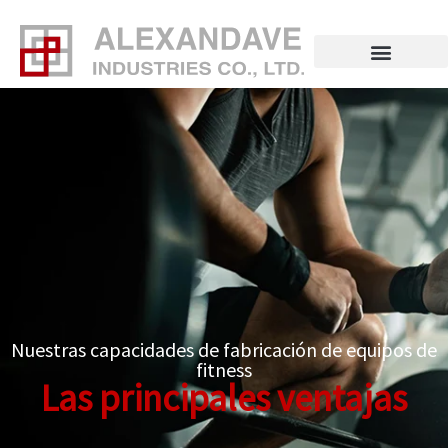
Ir
al
contenido
Nuestras capacidades de fabricación de equipos de
fitness
Las principales ventajas