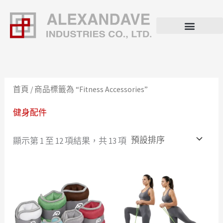
跳
至
主
要
內
容
首頁
/ 商品標籤為 “Fitness Accessories”
健身配件
顯示第 1 至 12 項結果，共 13 項