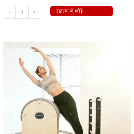
Maple
उद्धरण में जोड़ें
-
+
Ladder
Barrel
(Knob
Adjustment)
मात्रा