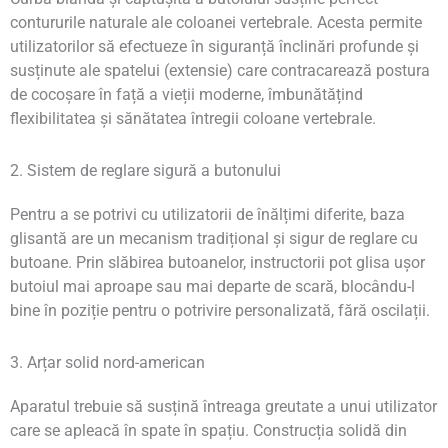
contururile naturale ale coloanei vertebrale. Acesta permite
utilizatorilor să efectueze în siguranță înclinări profunde și
susținute ale spatelui (extensie) care contracarează postura
de cocoșare în față a vieții moderne, îmbunătățind
flexibilitatea și sănătatea întregii coloane vertebrale.
2. Sistem de reglare sigură a butonului
Pentru a se potrivi cu utilizatorii de înălțimi diferite, baza
glisantă are un mecanism tradițional și sigur de reglare cu
butoane. Prin slăbirea butoanelor, instructorii pot glisa ușor
butoiul mai aproape sau mai departe de scară, blocându-l
bine în poziție pentru o potrivire personalizată, fără oscilații.
3. Arțar solid nord-american
Aparatul trebuie să susțină întreaga greutate a unui utilizator
care se apleacă în spate în spațiu. Construcția solidă din