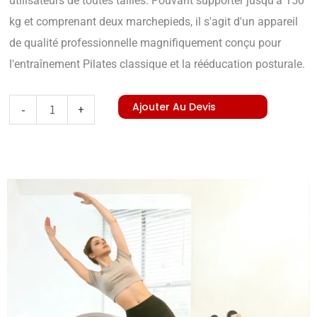
utilisateurs de toutes tailles. Pouvant supporter jusqu'à 150
kg et comprenant deux marchepieds, il s'agit d'un appareil
de qualité professionnelle magnifiquement conçu pour
l'entraînement Pilates classique et la rééducation posturale.
quantité
Ajouter Au Devis
-
+
de
Maple
Ladder
Barrel
(Knob
Adjustment)