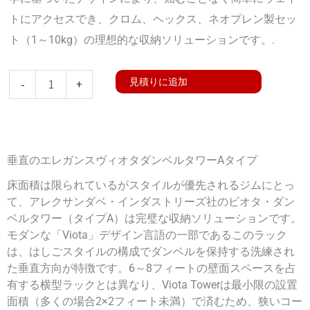
トにアクセスでき、クロム、ヘックス、ネオプレン製セッ
ト（1～10kg）の理想的な収納ソリューションです。.
Viota
見積りに追加
-
+
Dumbbell
Tower
Type
垂直のエレガンスヴィオタダンベルタワーAタイプ
A
数
床面積は限られているがスタイルが優先されるジムにとっ
て、アレクサンダベ・インダストリーズ社のビオタ・ダン
量
ベルタワー（タイプA）は完璧な収納ソリューションです。
モダンな「Viota」デザイン言語の一部であるこのラック
は、はしごスタイルの構成でダンベルを保持する洗練され
た垂直方向が特徴です。6～8フィートの壁面スペースを占
有する横型ラックとは異なり、Viota Towerは最小限の設置
面積（多くの場合2×2フィート未満）で済むため、狭いコー