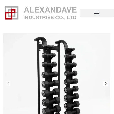
コ
ン
テ
ン
ツ
へ
ス
キ
ッ
プ