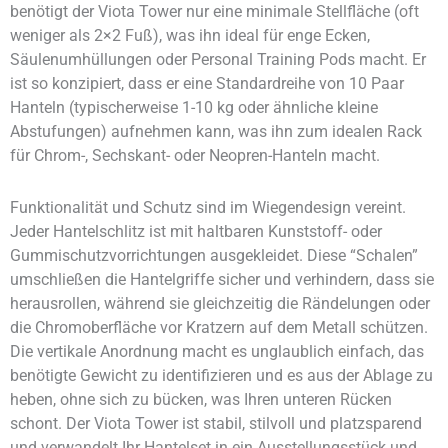
benötigt der Viota Tower nur eine minimale Stellfläche (oft
weniger als 2×2 Fuß), was ihn ideal für enge Ecken,
Säulenumhüllungen oder Personal Training Pods macht. Er
ist so konzipiert, dass er eine Standardreihe von 10 Paar
Hanteln (typischerweise 1-10 kg oder ähnliche kleine
Abstufungen) aufnehmen kann, was ihn zum idealen Rack
für Chrom-, Sechskant- oder Neopren-Hanteln macht.
Funktionalität und Schutz sind im Wiegendesign vereint.
Jeder Hantelschlitz ist mit haltbaren Kunststoff- oder
Gummischutzvorrichtungen ausgekleidet. Diese “Schalen”
umschließen die Hantelgriffe sicher und verhindern, dass sie
herausrollen, während sie gleichzeitig die Rändelungen oder
die Chromoberfläche vor Kratzern auf dem Metall schützen.
Die vertikale Anordnung macht es unglaublich einfach, das
benötigte Gewicht zu identifizieren und es aus der Ablage zu
heben, ohne sich zu bücken, was Ihren unteren Rücken
schont. Der Viota Tower ist stabil, stilvoll und platzsparend
und verwandelt Ihr Hantelset in ein Ausstellungsstück und