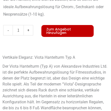
ideale Aufbewahrungslösung für Chrom-, Sechskant- oder
Neoprensätze (1-10 kg).
Viota
Zum Angebot
-
+
Hinzufügen
Dumbbell
Tower
Type
Vertikale Eleganz: Viota Hantelturm Typ A
A
Menge
Der Viota Hantelturm (Typ A) von Alexandave Industries Ltd.
ist die perfekte Aufbewahrungslösung für Fitnessstudios, in
denen der Platz begrenzt ist, aber das Design eine wichtige
Rolle spielt. Als Teil der modernen “Viota”-Designsprache
zeichnet sich dieses Rack durch eine schlanke, vertikale
Ausrichtung aus, die Hanteln in einer leiterähnlichen
Konfiguration hält. Im Gegensatz zu horizontalen Regalen,
die bis zu 6 bis 8 Fuß Wandfläche beanspruchen können,