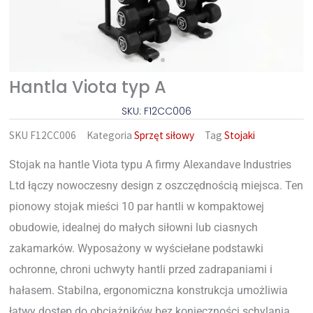
Hantla Viota typ A
SKU: F12CC006
SKU
F12CC006
Kategoria
Sprzęt siłowy
Tag
Stojaki
Stojak na hantle Viota typu A firmy Alexandave Industries
Ltd łączy nowoczesny design z oszczędnością miejsca. Ten
pionowy stojak mieści 10 par hantli w kompaktowej
obudowie, idealnej do małych siłowni lub ciasnych
zakamarków. Wyposażony w wyściełane podstawki
ochronne, chroni uchwyty hantli przed zadrapaniami i
hałasem. Stabilna, ergonomiczna konstrukcja umożliwia
łatwy dostęp do obciążników bez konieczności schylania