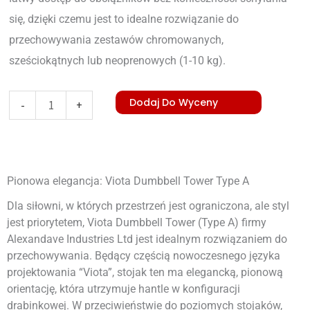
się, dzięki czemu jest to idealne rozwiązanie do
przechowywania zestawów chromowanych,
sześciokątnych lub neoprenowych (1-10 kg).
ilość
Dodaj Do Wyceny
-
+
Viota
Dumbbell
Tower
Pionowa elegancja: Viota Dumbbell Tower Type A
Type
A
Dla siłowni, w których przestrzeń jest ograniczona, ale styl
jest priorytetem, Viota Dumbbell Tower (Type A) firmy
Alexandave Industries Ltd jest idealnym rozwiązaniem do
przechowywania. Będący częścią nowoczesnego języka
projektowania “Viota”, stojak ten ma elegancką, pionową
orientację, która utrzymuje hantle w konfiguracji
drabinkowej. W przeciwieństwie do poziomych stojaków,