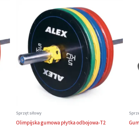
Sprzęt siłowy
Sprzę
Olimpijska gumowa płytka odbojowa-T2
Gum