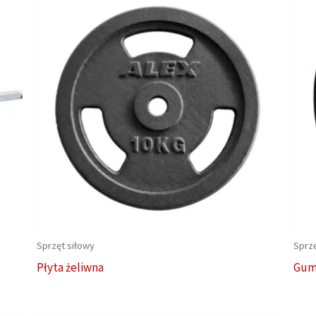
Sprzęt siłowy
Sprzę
Płyta żeliwna
Gum