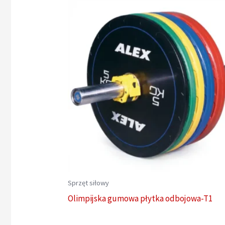
Sprzęt siłowy
Olimpijska gumowa płytka odbojowa-T1