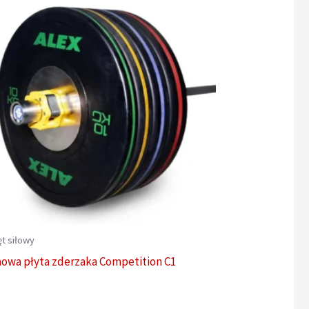
t siłowy
owa płyta zderzaka Competition C1