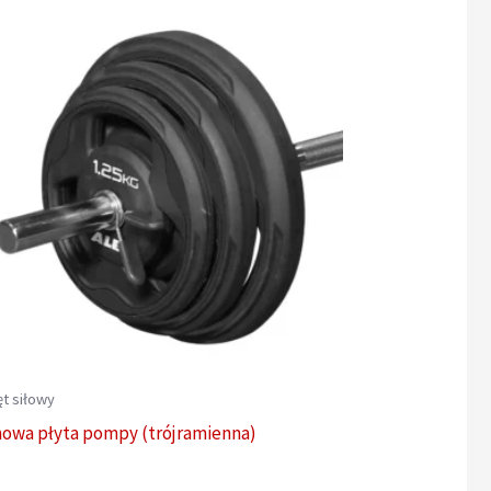
t siłowy
owa płyta pompy (trójramienna)