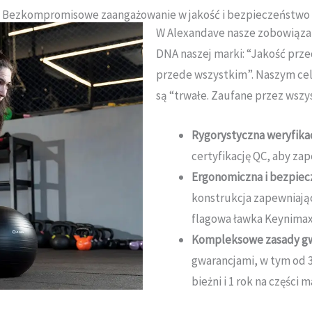
Bezkompromisowe zaangażowanie w jakość i bezpieczeństwo
W Alexandave nasze zobowiązan
DNA naszej marki: “Jakość pr
przede wszystkim”
.
Naszym cel
są “trwałe. Zaufane przez wszy
Rygorystyczna weryfikacj
certyfikację QC, aby zap
Ergonomiczna i bezpiec
konstrukcja zapewniaj
flagowa ławka Keynimax
Kompleksowe zasady gw
gwarancjami, w tym od 3
bieżni i 1 rok na części