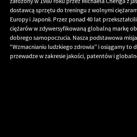
założony w 1980 roku przez Michaela Chenga z jas
dostawcą sprzętu do treningu z wolnymi ciężaram
Europy i Japonii.
Przez ponad 40 lat przekształcil
ciężarów w zdywersyfikowaną globalną markę obe
dobrego samopoczucia
.
Nasza podstawowa misja 
“Wzmacnianiu ludzkiego zdrowia” i osiągamy to dz
przewadze w zakresie jakości, patentów i globaln