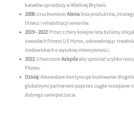
kanałów sprzedaży w Wielkiej Brytanii.
.
2008:
Uruchomiono
Alexia
linia produktów, strateg
fitness i rehabilitacji seniorów
.
2019 - 2022:
Przez cztery kolejne lata byliśmy ofic
zawodach fitness US Hyrox, udowadniając trwałoś
środowiskach o wysokiej intensywności.
.
2022:
Utworzono
Axispila
aby sprostać szybko ros
Pilates
.
Dzisiaj:
Alexandave kontynuuje budowanie długoter
globalnymi partnerami poprzez ciągłe rozwijanie ro
dobrego samopoczucia
.