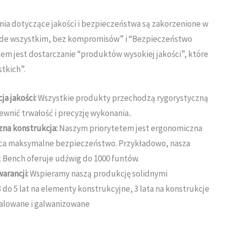
ia dotyczące jakości i bezpieczeństwa są zakorzenione w
zede wszystkim, bez kompromisów” i “Bezpieczeństwo
em jest dostarczanie “produktów wysokiej jakości”, które
stkich”
.
a jakości:
Wszystkie produkty przechodzą rygorystyczną
ewnić trwałość i precyzję wykonania.
.
zna konstrukcja:
Naszym priorytetem jest ergonomiczna
ąca maksymalne bezpieczeństwo.
Przykładowo, nasza
 Bench oferuje udźwig do 1000 funtów
.
arancji:
Wspieramy naszą produkcję solidnymi
 do 5 lat na elementy konstrukcyjne, 3 lata na konstrukcje
 malowane i galwanizowane