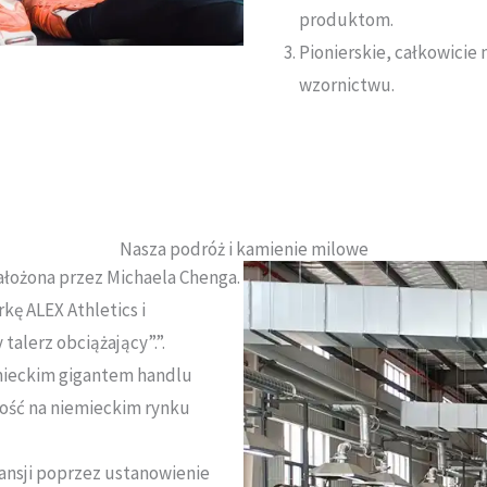
produktom
.
Pionierskie, całkowici
wzornictwu
.
Nasza podróż i kamienie milowe
założona przez Michaela Chenga
.
ę ALEX Athletics i
talerz obciążający”.”
.
mieckim gigantem handlu
ość na niemieckim rynku
ansji poprzez ustanowienie