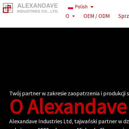
Przejdź
Polish
do
O
OEM / ODM
Sprz
treści
Twój partner w zakresie zaopatrzenia i produkcji 
O Alexandave
Alexandave Industries Ltd, tajwański partner w dzi