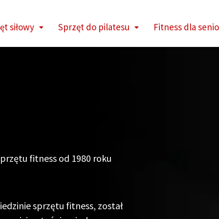
ęt siłowy
Sprzęt do pilatesu
Fitness dla seni
sprzętu fitness od 1980 roku
edzinie sprzętu fitness, został