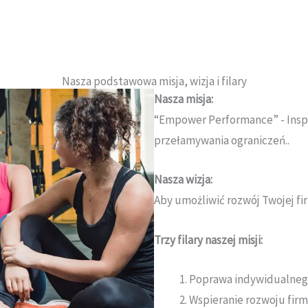
Nasza podstawowa misja, wizja i filary
Nasza misja:
“Empower Performance” - Inspi
przełamywania ograniczeń.
.
Nasza wizja:
Aby umożliwić rozwój Twojej fi
Trzy filary naszej misji:
Poprawa indywidualnego
Wspieranie rozwoju fir