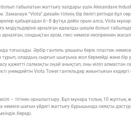
болып табылатын жаттығу залдары үшін Alexandave Industr
. Заманауи “Viota” дизайн тілінің бір бөлігі ретінде бұл сөр
релер қабырғадан 6–8 футқа дейін орын алса, Viota мұнара
ғу модульдеріне арналған идеалды шешім болып табылады.
арналған, сондықтан хром, гекс немесе неопреннен жасал
а тоғысады. Әрбір гантель ұяшығы берік пластик немесе
тап тұрып, олардың сырғып шығуына жол бермейді және бір
су қажетті салмақты оңай анықтап, оны иіліп алмастан сө
ікті үнемдейтін Viota Tower гантельдер жиынтығын кедерг
әсілі – тігінен орналастыру. Бұл мұнара толық 10 жұпты
а немесе шағын үйдегі жаттығу бұрышында сияқты дәстү
кіндік береді.