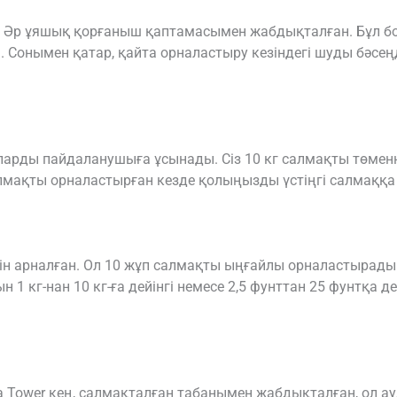
і. Әр ұяшық қорғаныш қаптамасымен жабдықталған. Бұл бол
Сонымен қатар, қайта орналастыру кезіндегі шуды бәсең
аларды пайдаланушыға ұсынады. Сіз 10 кг салмақты төменне
мақты орналастырған кезде қолыңызды үстіңгі салмаққа
ін арналған. Ол 10 жұп салмақты ыңғайлы орналастырады.
кг-нан 10 кг-ға дейінгі немесе 2,5 фунттан 25 фунтқа дей
ota Tower кең, салмақталған табанымен жабдықталған, ол а