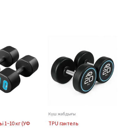
Күш жабдығы
і 1~10 кг (УФ
TPU гантель