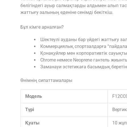
бөлігіндегі ауыр салмақтарды алдымен алып тас
жаттығу залының еденіне сенімді бекіткіш.
Бұл кімге арналған?
Шектеулі ауданы бар үйдегі жаттығу за
Коммерциялық спортзалдарға “пайдалан
Қонақүйлер мен корпоративтік сауықт
Chrome немесе Neoprene гантель жиын
Заманауи эстетикаға басымдық беретін
Өнімнің сипаттамалары
Модель
F12CC
Түрі
Вертик
Қуаты
10 жұп