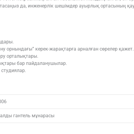
тасаңыз да, инженерлік шешімдер ауырлық ортасының қауі
лдары.
у орнындағы” керек-жарақтарға арналған сөрелер қажет.
ыру орталықтары.
тықтары бар пайдаланушылар.
 студиялар.
006
алды гантель мұнарасы