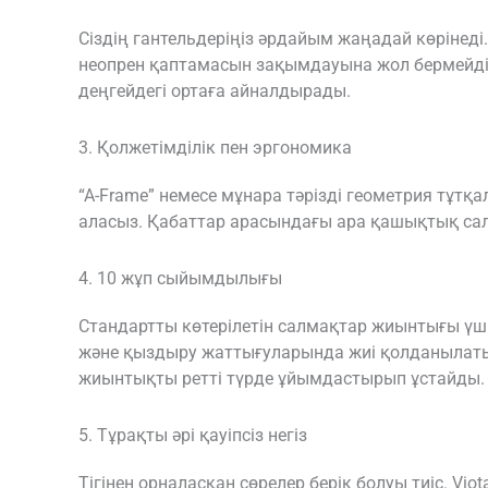
Сіздің гантельдеріңіз әрдайым жаңадай көрінед
неопрен қаптамасын зақымдауына жол бермейді. 
деңгейдегі ортаға айналдырады.
3. Қолжетімділік пен эргономика
“A-Frame” немесе мұнара тәрізді геометрия тұтқ
аласыз. Қабаттар арасындағы ара қашықтық сал
4. 10 жұп сыйымдылығы
Стандартты көтерілетін салмақтар жиынтығы үш
және қыздыру жаттығуларында жиі қолданылатын 1 
жиынтықты ретті түрде ұйымдастырып ұстайды.
5. Тұрақты әрі қауіпсіз негіз
Тігінен орналасқан сөрелер берік болуы тиіс. Vi