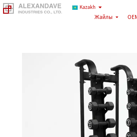
Мазмұнға
Kazakh
өту
Жайлы
OEM