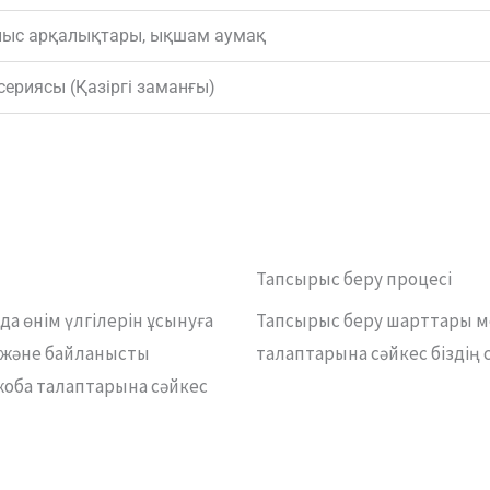
ныс арқалықтары, ықшам аумақ
сериясы (Қазіргі заманғы)
Тапсырыс беру процесі
а өнім үлгілерін ұсынуға
Тапсырыс беру шарттары ме
ы және байланысты
талаптарына сәйкес біздің 
жоба талаптарына сәйкес