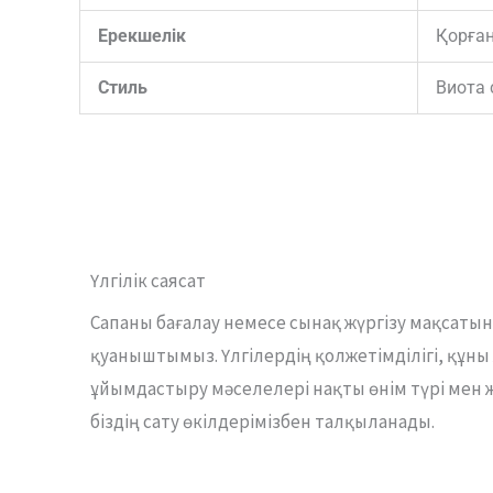
Ерекшелік
Қорға
Стиль
Виота 
Үлгілік саясат
Сапаны бағалау немесе сынақ жүргізу мақсатынд
қуаныштымыз. Үлгілердің қолжетімділігі, құн
ұйымдастыру мәселелері нақты өнім түрі мен 
біздің сату өкілдерімізбен талқыланады.