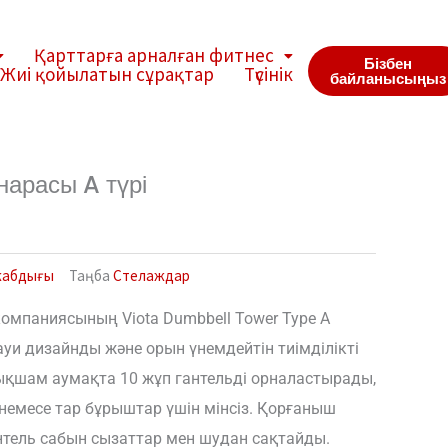
Қарттарға арналған фитнес
Бізбен
Жиі қойылатын сұрақтар
Түсінік
байланысыңыз
нарасы A түрі
жабдығы
Таңба
Стелаждар
d компаниясының Viota Dumbbell Tower Type A
уи дизайнды және орын үнемдейтін тиімділікті
е ықшам аумақта 10 жұп гантельді орналастырады,
емесе тар бұрыштар үшін мінсіз. Қорғаныш
нтель сабын сызаттар мен шудан сақтайды.