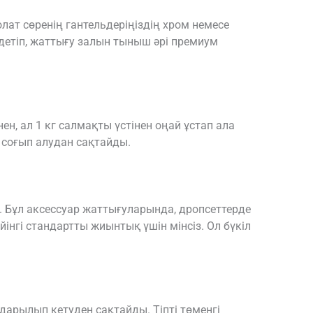
ат сөренің гантельдеріңіздің хром немесе
детіп, жаттығу залын тыныш әрі премиум
н, ал 1 кг салмақты үстінен оңай ұстап ала
 соғып алудан сақтайды.
 Бұл аксессуар жаттығуларында, дропсеттерде
інгі стандартты жиынтық үшін мінсіз. Ол бүкіл
ударылып кетуден сақтайды. Тіпті төменгі