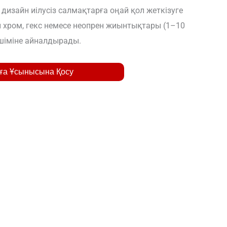
дизайн иілусіз салмақтарға оңай қол жеткізуге
ны хром, гекс немесе неопрен жиынтықтары (1–10
ешіміне айналдырады.
ға Ұсынысына Қосу