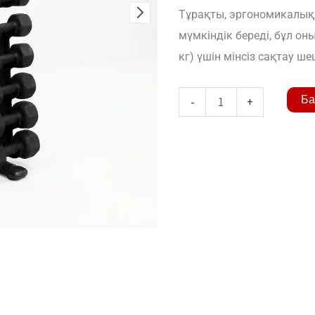
Тұрақты, эргономикалық 
мүмкіндік береді, бұл о
кг) үшін мінсіз сақтау ш
Viota
Ба
-
+
Dumbbell
Tower
Type
A
мөлшері