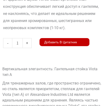
конструкция обеспечивает легкий доступ к гантелям,
не наклоняясь, что делает ее идеальным решением
для хранения хромированных, шестигранных или
неопреновых комплектов (1-10 кг).
Количество
Добавить В Цитатник
-
+
товара
Viota
Dumbbell
Вертикальная элегантность: Гантельная стойка Viota
Tower
тип A
Type
Для тренажерных залов, где пространство ограничено,
A
но стиль является приоритетом, стеллаж для гантелей
Viota (тип A) от Alexandave Industries Ltd является
идеальным решением для хранения. Являясь частью
современного дизайнерского языка “Viota”, эта стойка