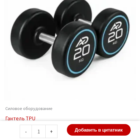
Силовое оборудование
Гантель TPU
Количество
Добавить в цитатник
-
+
товара