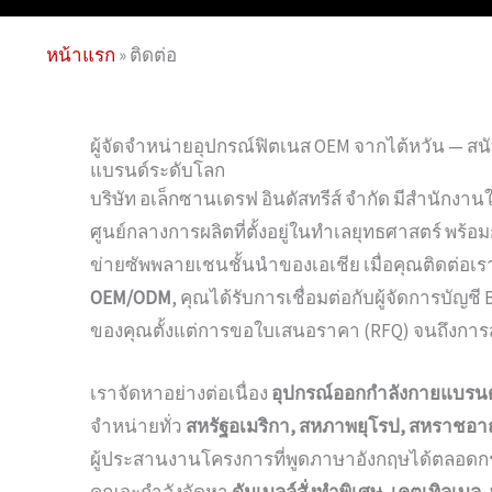
หน้าแรก
»
ติดต่อ
ผู้จัดจำหน่ายอุปกรณ์ฟิตเนส OEM จากไต้หวัน — ส
แบรนด์ระดับโลก
บริษัท อเล็กซานเดรฟ อินดัสทรีส์ จำกัด มีสำนักงานใหญ
ศูนย์กลางการผลิตที่ตั้งอยู่ในทำเลยุทธศาสตร์ พร้อ
ข่ายซัพพลายเชนชั้นนำของเอเชีย เมื่อคุณติดต่อเ
OEM/ODM
, คุณได้รับการเชื่อมต่อกับผู้จัดการบัญชี 
ของคุณตั้งแต่การขอใบเสนอราคา (RFQ) จนถึงการส่ง
เราจัดหาอย่างต่อเนื่อง
อุปกรณ์ออกกำลังกายแบรนด
จำหน่ายทั่ว
สหรัฐอเมริกา, สหภาพยุโรป, สหราชอาณา
ผู้ประสานงานโครงการที่พูดภาษาอังกฤษได้ตลอดก