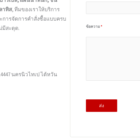
บาร์เบล, แผ่นน้ำหนัก, ชั้น
ิลาทิส
, ทีมของเราให้บริการ
ละการจัดการคำสั่งซื้อแบบครบ
ข้อความ
*
มีสะดุด.
ว 24447 นครนิวไทเป ไต้หวัน
ส่ง