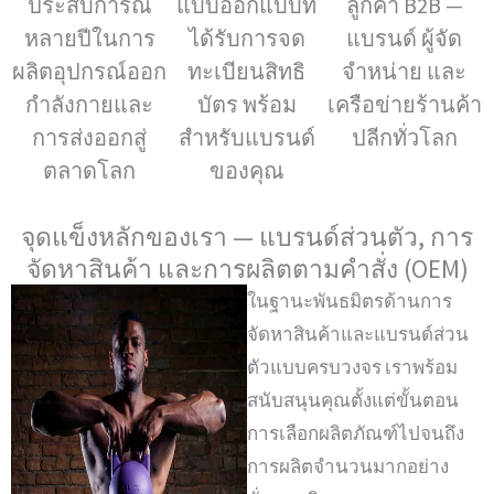
ประสบการณ์
แบบออกแบบที่
ลูกค้า B2B —
หลายปีในการ
ได้รับการจด
แบรนด์ ผู้จัด
ผลิตอุปกรณ์ออก
ทะเบียนสิทธิ
จำหน่าย และ
กำลังกายและ
บัตร พร้อม
เครือข่ายร้านค้า
การส่งออกสู่
สำหรับแบรนด์
ปลีกทั่วโลก
ตลาดโลก
ของคุณ
จุดแข็งหลักของเรา — แบรนด์ส่วนตัว, การ
จัดหาสินค้า และการผลิตตามคำสั่ง (OEM)
ในฐานะพันธมิตรด้านการ
จัดหาสินค้าและแบรนด์ส่วน
ตัวแบบครบวงจร เราพร้อม
สนับสนุนคุณตั้งแต่ขั้นตอน
การเลือกผลิตภัณฑ์ไปจนถึง
การผลิตจำนวนมากอย่าง