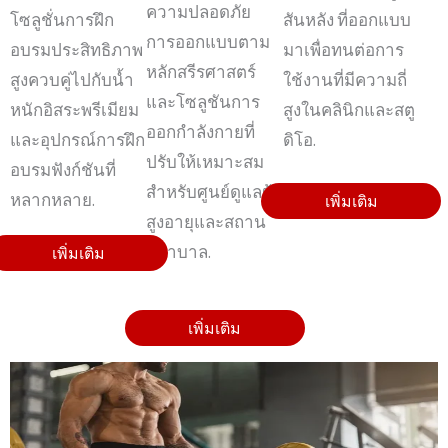
ความปลอดภัย
สันหลัง ที่ออกแบบ
โซลูชั่นการฝึก
การออกแบบตาม
มาเพื่อทนต่อการ
อบรมประสิทธิภาพ
หลักสรีรศาสตร์
ใช้งานที่มีความถี่
สูงควบคู่ไปกับน้ำ
และโซลูชันการ
สูงในคลินิกและสตู
หนักอิสระพรีเมียม
ออกกำลังกายที่
ดิโอ.
และอุปกรณ์การฝึก
ปรับให้เหมาะสม
อบรมฟังก์ชันที่
สำหรับศูนย์ดูแลผู้
หลากหลาย.
เพิ่มเติม
เพิ่มเติม
สูงอายุและสถาน
พยาบาล.
เพิ่มเติม
เพิ่มเติม
เพิ่มเติม
เพิ่มเติม