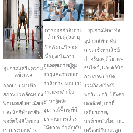
การออกกำลังกาย
อุปกรณ์พิลาทิส
สำหรับผู้สูงอายุ
อุปกรณ์พิลาทิส
เปิดตัวในปี 2008
เกรดเชิงพาณิชย์
เพื่อมุ่งเน้นการ
สำหรับสตูดิโอ, แฟ
ดูแลสุขภาพผู้สูง
รนไชส์, และคลินิก
อุปกรณ์เสริมความ
อายุและการออก
แข็งแรง
กายภาพบำบัด —
กำลังกายแบบแรง
รวมถึงเครื่องรี
ออกแบบมาเพื่อ
กระแทกต่ำ ใน
ฟอร์มเมอร์, โต๊ะคา
สภาพแวดล้อมของ
ฐานะผู้ผลิต
เดลลักซ์, เก้าอี้
ฟิตเนสเชิงพาณิชย์
อุปกรณ์ฟื้นฟูที่มี
เสถียรภาพ,
และนักกีฬาอาชีพ.
ประสบการณ์ เรา
บาร์เรลบันได, และ
พอร์ตโฟลิโอของ
ให้ความสำคัญกับ
เครื่องปรับกระดูก
เราประกอบด้วย