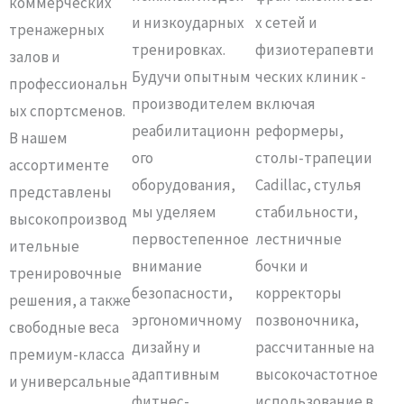
коммерческих
и низкоударных
х сетей и
тренажерных
тренировках.
физиотерапевти
залов и
Будучи опытным
ческих клиник -
профессиональн
производителем
включая
ых спортсменов.
реабилитационн
реформеры,
В нашем
ого
столы-трапеции
ассортименте
оборудования,
Cadillac, стулья
представлены
мы уделяем
стабильности,
высокопроизвод
первостепенное
лестничные
ительные
внимание
бочки и
тренировочные
безопасности,
корректоры
решения, а также
эргономичному
позвоночника,
свободные веса
дизайну и
рассчитанные на
премиум-класса
адаптивным
высокочастотное
и универсальные
фитнес-
использование в