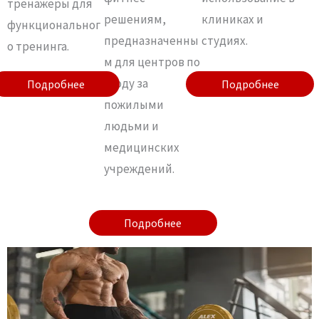
тренажеры для
решениям,
клиниках и
функциональног
предназначенны
студиях.
о тренинга.
м для центров по
уходу за
Подробнее
Подробнее
Подробнее
Подробнее
пожилыми
людьми и
медицинских
учреждений.
Подробнее
Подробнее