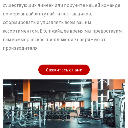
существующих линеек или поручите нашей команде
по мерчандайзингу найти поставщиков,
сформировать и управлять всем вашим
ассортиментом. В ближайшее время мы предоставим
вам коммерческое предложение напрямую от
производителя.
Свяжитесь с нами
Свяжитесь с нами