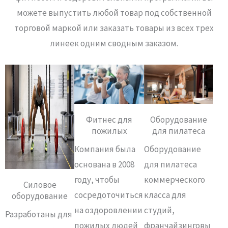
можете выпустить любой товар под собственной
торговой маркой или заказать товары из всех трех
линеек одним сводным заказом.
Фитнес для
Оборудование
пожилых
для пилатеса
Компания была
Оборудование
основана в 2008
для пилатеса
году, чтобы
коммерческого
Силовое
сосредоточиться
класса для
оборудование
на оздоровлении
студий,
Разработаны для
пожилых людей
франчайзинговы