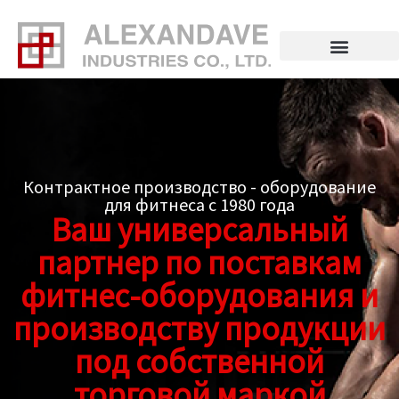
Перейти
к
содержимому
Контрактное производство - оборудование
для фитнеса с 1980 года
Ваш универсальный
партнер по поставкам
фитнес-оборудования и
производству продукции
под собственной
торговой маркой