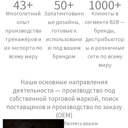
43+
50+
1000+
Многолетний
Запатентованн
Клиенты в
опыт
ые дизайны,
сегменте B2B —
производства
готовые к
бренды,
тренажёров и
использовани
дистрибьютор
их экспорта по
ю под вашим
ы и розничные
всему миру
брендом
сети по всему
миру
Наши основные направления
деятельности — производство под
собственной торговой маркой, поиск
поставщиков и производство по заказу
(OEM)
Являясь вашим