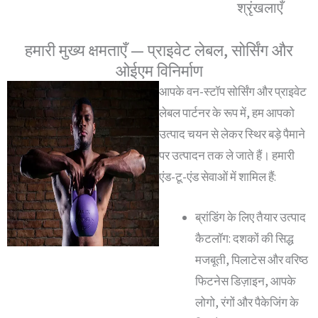
श्रृंखलाएँ
हमारी मुख्य क्षमताएँ — प्राइवेट लेबल, सोर्सिंग और
ओईएम विनिर्माण
आपके वन-स्टॉप सोर्सिंग और प्राइवेट
लेबल पार्टनर के रूप में, हम आपको
उत्पाद चयन से लेकर स्थिर बड़े पैमाने
पर उत्पादन तक ले जाते हैं। हमारी
एंड-टू-एंड सेवाओं में शामिल हैं:
ब्रांडिंग के लिए तैयार उत्पाद
कैटलॉग: दशकों की सिद्ध
मजबूती, पिलाटेस और वरिष्ठ
फिटनेस डिज़ाइन, आपके
लोगो, रंगों और पैकेजिंग के