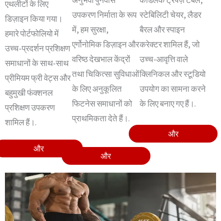
एथलीटों के लिए
उपकरण निर्माता के रूप
स्टेबिलिटी चेयर, लैडर
डिज़ाइन किया गया।
में, हम सुरक्षा,
बैरल और स्पाइन
हमारे पोर्टफोलियो में
एर्गोनोमिक डिज़ाइन और
करेक्टर शामिल हैं, जो
उच्च-प्रदर्शन प्रशिक्षण
वरिष्ठ देखभाल केंद्रों
उच्च-आवृत्ति वाले
समाधानों के साथ-साथ
तथा चिकित्सा सुविधाओं
क्लिनिकल और स्टूडियो
प्रीमियम फ्री वेट्स और
के लिए अनुकूलित
उपयोग का सामना करने
बहुमुखी फंक्शनल
फिटनेस समाधानों को
के लिए बनाए गए हैं।.
प्रशिक्षण उपकरण
प्राथमिकता देते हैं।.
शामिल हैं।.
और
और
और
और
और
और