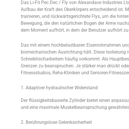
Das Li-Fit Pec Dec / Fly von Alexandave Industries Lt
Aufbau der Kraft des Oberkörpers entscheidend ist. 
trainieren, und rückwärtsgerichtete Flys, um die hint
Bewegung, die den natürlichen Bogen der Arme nacha
dem Moment aufhört, in dem der Benutzer aufhört zu 
Das mit einem hochbelastbaren Eisenrohrrahmen und ge
biomechanischen Ausrichtung hält. Diese Isolierung is
Schreibtischarbeitern häufig vorkommt. Als Hauptbest
Grenzen zu beanspruchen. Je stärker man drückt oder z
Fitnessstudios, Reha-Kliniken und Senioren-Fitnessz
1. Adaptiver hydraulischer Widerstand
Der flüssigkeitsbasierte Zylinder bietet einen anpas
und eine maximale Muskelbeanspruchung gewährleist
2. Berührungslose Gelenksicherheit