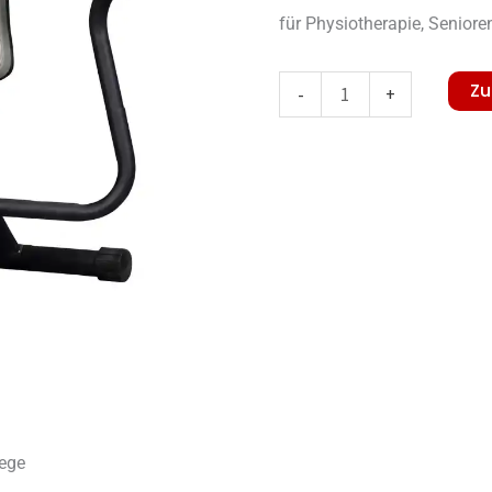
für Physiotherapie, Senioren
Li-
Zu
-
+
Fit
Pec
Dec
/
Fly
Menge
iege