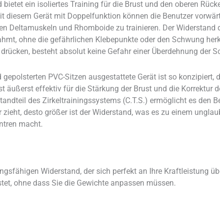
d bietet ein isoliertes Training für die Brust und den oberen Rü
Mit diesem Gerät mit Doppelfunktion können die Benutzer vorwär
eren Deltamuskeln und Rhomboide zu trainieren. Der Widerstand de
hmt, ohne die gefährlichen Klebepunkte oder den Schwung her
drücken, besteht absolut keine Gefahr einer Überdehnung der Sc
polsterten PVC-Sitzen ausgestattete Gerät ist so konzipiert, d
t äußerst effektiv für die Stärkung der Brust und die Korrektur 
andteil des Zirkeltrainingssystems (C.T.S.) ermöglicht es den Be
ieht, desto größer ist der Widerstand, was es zu einem unglaubli
entren macht.
sungsfähigen Widerstand, der sich perfekt an Ihre Kraftleistu
et, ohne dass Sie die Gewichte anpassen müssen.