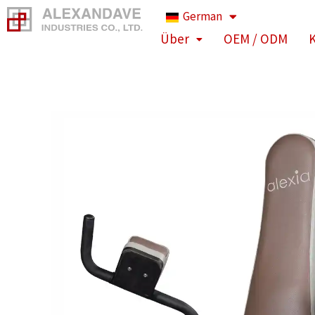
Zum
German
Inhalt
Über
OEM / ODM
K
springen