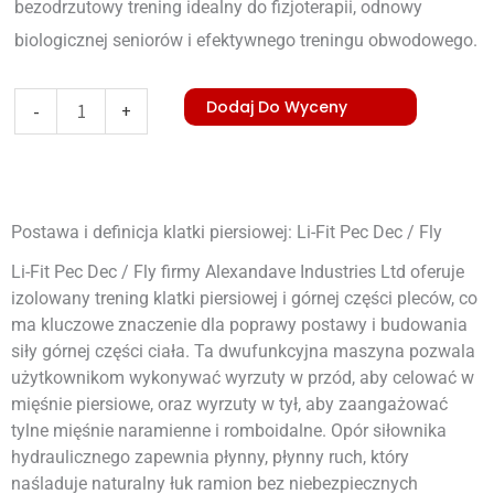
bezodrzutowy trening idealny do fizjoterapii, odnowy
biologicznej seniorów i efektywnego treningu obwodowego.
ilość
Dodaj Do Wyceny
-
+
Li-
Fit
Pec
Postawa i definicja klatki piersiowej: Li-Fit Pec Dec / Fly
Dec
/
Li-Fit Pec Dec / Fly firmy Alexandave Industries Ltd oferuje
izolowany trening klatki piersiowej i górnej części pleców, co
Fly
ma kluczowe znaczenie dla poprawy postawy i budowania
siły górnej części ciała. Ta dwufunkcyjna maszyna pozwala
użytkownikom wykonywać wyrzuty w przód, aby celować w
mięśnie piersiowe, oraz wyrzuty w tył, aby zaangażować
tylne mięśnie naramienne i romboidalne. Opór siłownika
hydraulicznego zapewnia płynny, płynny ruch, który
naśladuje naturalny łuk ramion bez niebezpiecznych