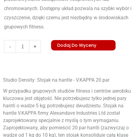
chromowanych. Dostępny układ pozwala na szybki wybór i
czyszczenie, dzięki czemu jest niezbędny w środowiskach
grupowych fitness.
ilość
Dodaj Do Wyceny
-
+
Dumbbell
Rack-
V.KAPPA
Studio Density: Stojak na hantle - V.KAPPA 20 par
W przypadku grupowych studiów fitness i centrów aerobiku
kluczowa jest objętość. Nie potrzebujesz tylko jednej pary
hantli o wadze 5 kg; potrzebujesz dwudziestu. Stojak na
hantle V.KAPPA firmy Alexandave Industries Ltd został
zaprojektowany specjalnie z myślą o tym wymaganiu.
Zaprojektowany, aby pomieścić 20 par hantli (zazwyczaj o
wadze od 1 kg do 10 kg), ten stojak konsoliduje całą klasę