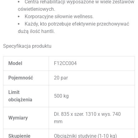
Centra rehabilitacji wyposażone w wiele zestawów
oświetleniowych.
Korporacyjne siłownie wellness.
Każdy, kto potrzebuje efektywnie przechowywać
dużą ilość hantli.
Specyfikacja produktu
Model
F12CC004
Pojemność
20 par
Limit
500 kg
obciążenia
Dł. 835 x szer. 1310 x wys. 740
Wymiary
mm
Skupienie
Obciążniki studyjne (1-10 kg)