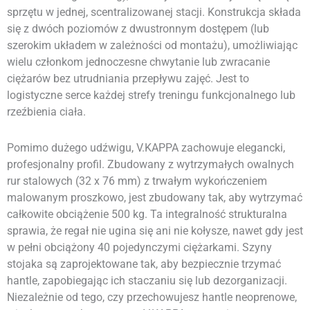
sprzętu w jednej, scentralizowanej stacji. Konstrukcja składa
się z dwóch poziomów z dwustronnym dostępem (lub
szerokim układem w zależności od montażu), umożliwiając
wielu członkom jednoczesne chwytanie lub zwracanie
ciężarów bez utrudniania przepływu zajęć. Jest to
logistyczne serce każdej strefy treningu funkcjonalnego lub
rzeźbienia ciała.
Pomimo dużego udźwigu, V.KAPPA zachowuje elegancki,
profesjonalny profil. Zbudowany z wytrzymałych owalnych
rur stalowych (32 x 76 mm) z trwałym wykończeniem
malowanym proszkowo, jest zbudowany tak, aby wytrzymać
całkowite obciążenie 500 kg. Ta integralność strukturalna
sprawia, że regał nie ugina się ani nie kołysze, nawet gdy jest
w pełni obciążony 40 pojedynczymi ciężarkami. Szyny
stojaka są zaprojektowane tak, aby bezpiecznie trzymać
hantle, zapobiegając ich staczaniu się lub dezorganizacji.
Niezależnie od tego, czy przechowujesz hantle neoprenowe,