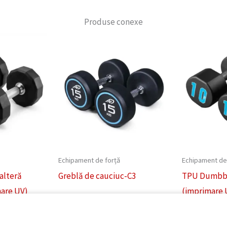
Produse conexe
Echipament de forță
Echipament de
alteră
Greblă de cauciuc-C3
TPU Dumbbel
mare UV)
(imprimare 