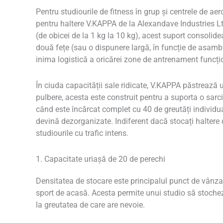
Pentru studiourile de fitness în grup și centrele de ae
pentru haltere V.KAPPA de la Alexandave Industries Lt
(de obicei de la 1 kg la 10 kg), acest suport consolid
două fețe (sau o dispunere largă, în funcție de asamb
inima logistică a oricărei zone de antrenament funcți
În ciuda capacității sale ridicate, V.KAPPA păstrează u
pulbere, acesta este construit pentru a suporta o sarci
când este încărcat complet cu 40 de greutăți individua
devină dezorganizate. Indiferent dacă stocați haltere 
studiourile cu trafic intens.
1. Capacitate uriașă de 20 de perechi
Densitatea de stocare este principalul punct de vânzar
sport de acasă. Acesta permite unui studio să stochez
la greutatea de care are nevoie.