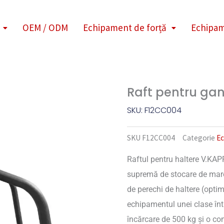
OEM / ODM
Echipament de forță
Echipam
Raft pentru ga
SKU: F12CC004
SKU
F12CC004
Categorie
Ec
Raftul pentru haltere V.KAP
supremă de stocare de mare 
de perechi de haltere (optim
echipamentul unei clase într
încărcare de 500 kg și o con