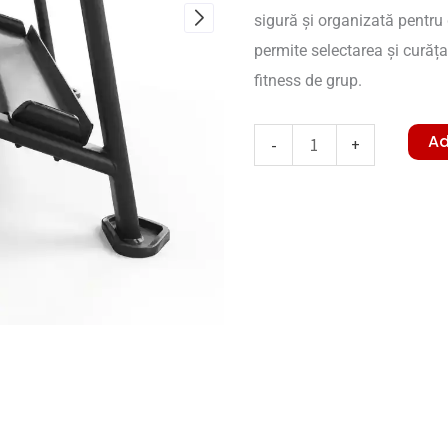
sigură și organizată pentru
permite selectarea și curăț
fitness de grup.
Cantitate
Ad
-
+
Dumbbell
Rack-
V.KAPPA