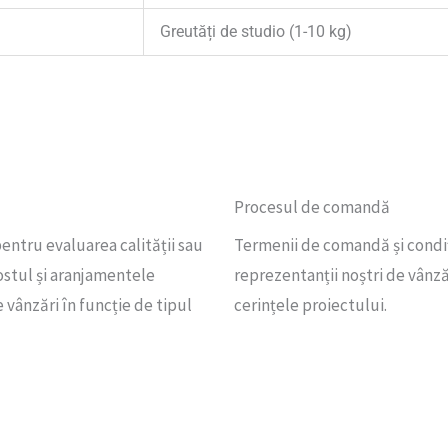
Greutăți de studio (1-10 kg)
Procesul de comandă
ntru evaluarea calității sau
Termenii de comandă și condiți
costul și aranjamentele
reprezentanții noștri de vânzăr
 vânzări în funcție de tipul
cerințele proiectului.