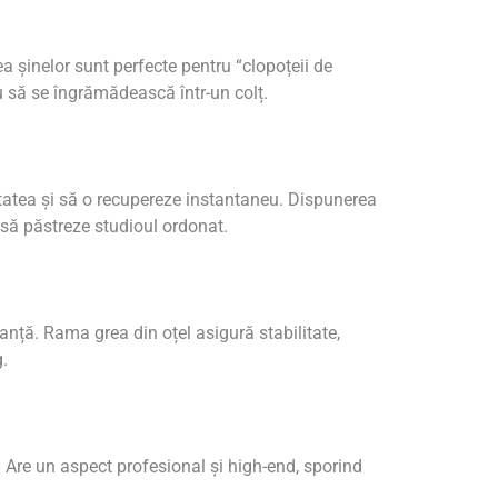
a șinelor sunt perfecte pentru “clopoțeii de
 să se îngrămădească într-un colț.
reutatea și să o recupereze instantaneu. Dispunerea
 să păstreze studioul ordonat.
ranță. Rama grea din oțel asigură stabilitate,
g.
 Are un aspect profesional și high-end, sporind