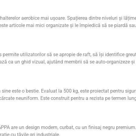
alterelor aerobice mai ușoare. Spațierea dintre niveluri și lățime
te articole mai mici organizate și le împiedică să se piardă sau
 permite utilizatorilor să se apropie de raft, să își identifice g
ază ca un ghid vizual, ajutând membrii să se auto-organizeze și
n sine este o bestie. Evaluat la 500 kg, este proiectat pentru sigu
cărcate neuniform. Este construit pentru a rezista pe termen lun
APPA are un design modern, curbat, cu un finisaj negru premium.
ie cu tăvile gri industriale.