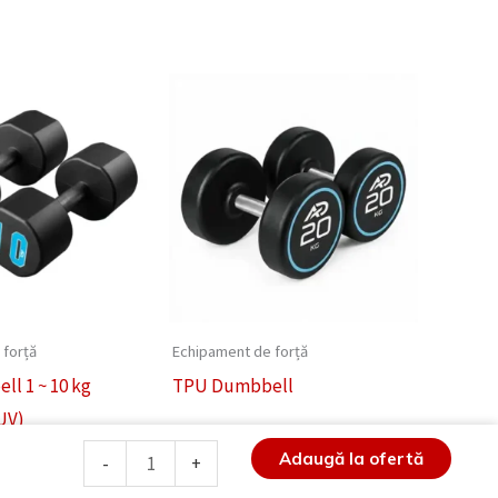
 forță
Echipament de forță
l 1 ~ 10 kg
TPU Dumbbell
UV)
Cantitate
Adaugă la ofertă
-
+
Dumbbell