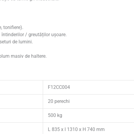
 tonifiere).
ntinderilor / greutăților ușoare.
seturi de lumini.
volum masiv de haltere.
F12CC004
20 perechi
500 kg
L 835 x l 1310 x H 740 mm