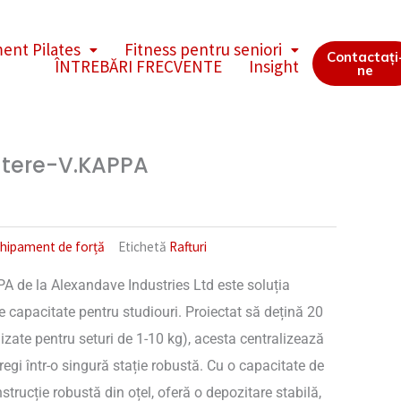
ent Pilates
Fitness pentru seniori
Contactați
ÎNTREBĂRI FRECVENTE
Insight
ne
ntere-V.KAPPA
hipament de forță
Etichetă
Rafturi
PA de la Alexandave Industries Ltd este soluția
capacitate pentru studiouri. Proiectat să dețină 20
izate pentru seturi de 1-10 kg), acesta centralizează
egi într-o singură stație robustă. Cu o capacitate de
strucție robustă din oțel, oferă o depozitare stabilă,