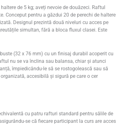
 haltere de 5 kg; aveți nevoie de douăzeci. Raftul
te. Conceput pentru a găzdui 20 de perechi de haltere
lizată. Designul prezintă două niveluri cu acces pe
utățile simultan, fără a bloca fluxul clasei. Este
robuste (32 x 76 mm) cu un finisaj durabil acoperit cu
ftul nu se va înclina sau balansa, chiar și atunci
uranță, împiedicându-le să se rostogolească sau să
organizată, accesibilă și sigură pe care o cer
chivalentă cu patru rafturi standard pentru sălile de
asigurându-se că fiecare participant la curs are acces