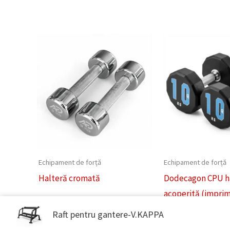
Echipament de forță
Echipament de forță
Halteră cromată
Dodecagon CPU h
acoperită (impri
Raft pentru gantere-V.KAPPA