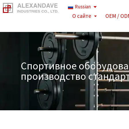
Перейти
Russian
к
О сайте
OEM / OD
содержимому
Спортивное оборудован
производство стандар