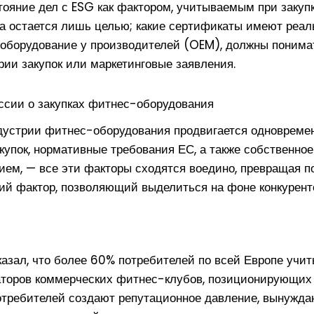
тояние дел с ESG как фактором, учитываемым при закуп
ка остается лишь целью; какие сертификаты имеют реаль
е оборудование у производителей (OEM), должны понима
рии закупок или маркетинговые заявления.
ссии о закупках фитнес-оборудования
устрии фитнес-оборудования продвигается одновремен
купок, нормативные требования ЕС, а также собственно
ием, — все эти факторы сходятся воедино, превращая п
ий фактор, позволяющий выделиться на фоне конкурент
казал, что более 60% потребителей по всей Европе учи
раторов коммерческих фитнес-клубов, позиционирующих
отребителей создают репутационное давление, вынужда