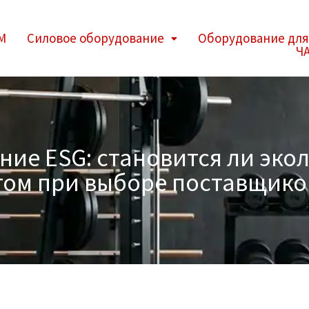
M
Силовое оборудование
Оборудование для
Ч
ие ESG: становится ли эко
том при выборе поставщико