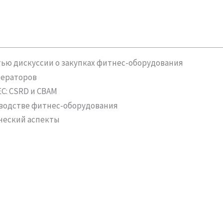
Указатель
тью дискуссии о закупках фитнес-оборудования
ператоров
С: CSRD и CBAM
зводстве фитнес-оборудования
ческий аспекты
и этические принципы в цепочке поставок
тирование и подотчетность
е при закупке фитнес-оборудования
о цикла как стратегия ESG: долговечность вместо однора
пригодность
ственность за утилизацию отслуживших свой срок изде