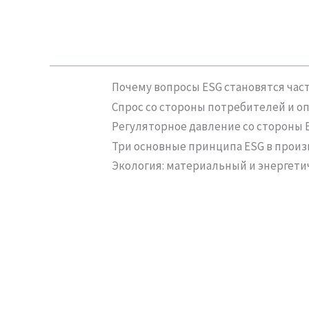
Почему вопросы ESG становятся час
Спрос со стороны потребителей и о
Регуляторное давление со стороны Е
Три основные принципа ESG в прои
Экология: материальный и энергети
Социальная сфера: трудовые нормы 
Управление: прозрачность, докумен
Сертификаты ESG, имеющие значени
Проектирование с учетом жизненног
Модульная конструкция и ремонто
Программы восстановления и ответ