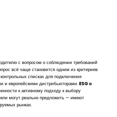
с-оборудования
я и анодирования
андартными спецификациями
Конструктивная схема тренажера «Пилатес Кадиллак» и его конструкция, обеспечивающая долговечность на уровне профессионального оборудования
водителю с вопросом о соблюдении требований
вопрос всё чаще становится одним из критериев
 контрольных списках для подключения
ми и европейскими дистрибьюторами.
ESG в
енности к активному подходу к выбору
ители могут реально предложить — имеют
руемых рынках.