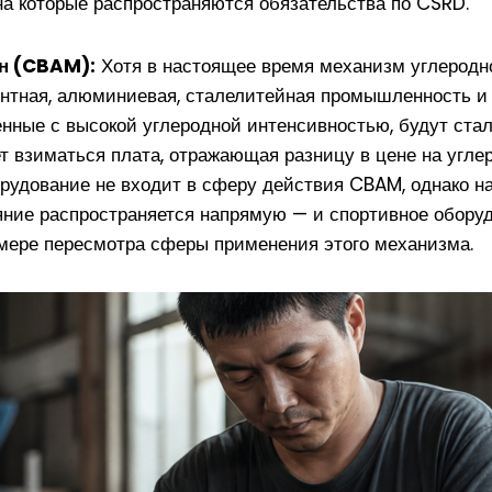
а которые распространяются обязательства по CSRD.
ин (CBAM):
Хотя в настоящее время механизм углеродн
нтная, алюминиевая, сталелитейная промышленность и э
денные с высокой углеродной интенсивностью, будут ста
ет взиматься плата, отражающая разницу в цене на угле
рудование не входит в сферу действия CBAM, однако н
ние распространяется напрямую — и спортивное оборуд
 мере пересмотра сферы применения этого механизма.