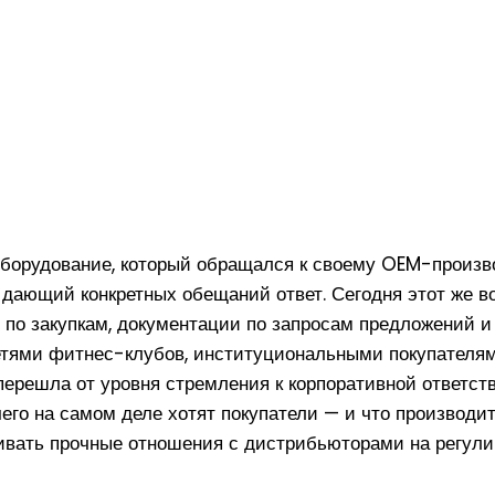
 на выходе)? Полное руководство для покупателей фитне
ия от ржавчины: сравнение цинкования, фосфатировани
дисках: разъяснение разницы между олимпийскими и ст
U: полное руководство по процессу
ов: почему откалиброванные диски стоят дороже
оборудование, который обращался к своему OEM-произ
е дающий конкретных обещаний ответ. Сегодня этот же 
 по закупкам, документации по запросам предложений и
етями фитнес-клубов, институциональными покупателя
ерешла от уровня стремления к корпоративной ответств
 чего на самом деле хотят покупатели — и что производ
ивать прочные отношения с дистрибьюторами на регули