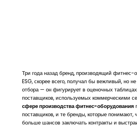
Что такое OQC (контроль качества
Методы защиты фитнес-оборудован
Стандарты диаметра отверстий в 
УФ-печать на гирях с покрытием CP
Допуски на точность весовых диск
Три года назад бренд, производящий фитнес-
ESG, скорее всего, получал бы вежливый, но н
отбора — он фигурирует в оценочных таблицах
поставщиков, используемых коммерческими с
сфере производства фитнес-оборудования
п
поставщиков, и те бренды, которые понимают,
больше шансов заключать контракты и выстра