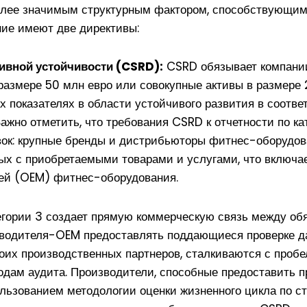
олее значимым структурным фактором, способствующим
ние имеют две директивы:
тивной устойчивости (CSRD):
CSRD обязывает компани
 размере 50 млн евро или совокупные активы в размере 
их показателях в области устойчивого развития в соотв
Важно отметить, что требования CSRD к отчетности по к
авок: крупные бренды и дистрибьюторы фитнес-оборудо
ных с приобретаемыми товарами и услугами, что включа
лей (OEM) фитнес-оборудования.
гории 3 создает прямую коммерческую связь между обя
зводителя-OEM предоставлять поддающиеся проверке да
оих производственных партнеров, сталкиваются с пробел
дам аудита. Производители, способные предоставить п
льзованием методологии оценки жизненного цикла по с